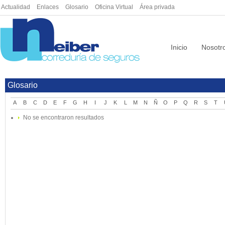
Actualidad
|
Enlaces
|
Glosario
|
Oficina Virtual
|
Área privada
Inicio
Nosotr
Glosario
A
B
C
D
E
F
G
H
I
J
K
L
M
N
Ñ
O
P
Q
R
S
T
No se encontraron resultados