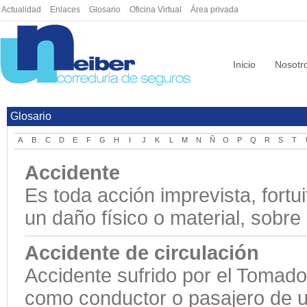
Actualidad
|
Enlaces
|
Glosario
|
Oficina Virtual
|
Área privada
Inicio
Nosotr
Glosario
A
B
C
D
E
F
G
H
I
J
K
L
M
N
Ñ
O
P
Q
R
S
T
Accidente
Es toda acción imprevista, fortu
un daño físico o material, sobre
Accidente de circulación
Accidente sufrido por el Tomado
como conductor o pasajero de u