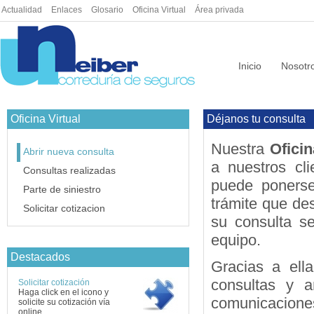
Actualidad
|
Enlaces
|
Glosario
|
Oficina Virtual
|
Área privada
Inicio
Nosotr
Oficina Virtual
Déjanos tu consulta
Nuestra
Oficin
Abrir nueva consulta
a nuestros cl
Consultas realizadas
puede ponerse
Parte de siniestro
trámite que de
Solicitar cotizacion
su consulta s
equipo.
Destacados
Gracias a ell
consultas y a
Solicitar cotización
Haga click en el icono y
comunicaciones
solicite su cotización vía
online.