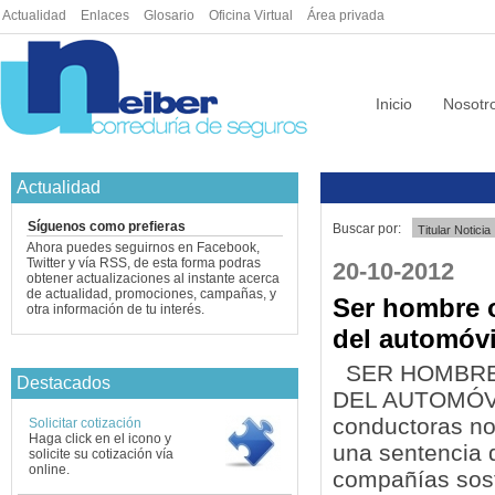
Actualidad
|
Enlaces
|
Glosario
|
Oficina Virtual
|
Área privada
Inicio
Nosotr
Actualidad
Síguenos como prefieras
Buscar por:
Ahora puedes seguirnos en Facebook,
Twitter y vía RSS, de esta forma podras
20-10-2012
obtener actualizaciones al instante acerca
de actualidad, promociones, campañas, y
Ser hombre o
otra información de tu interés.
del automóvi
SER HOMBRE 
Destacados
DEL AUTOMÓVI
conductoras no
Solicitar cotización
Haga click en el icono y
una sentencia d
solicite su cotización vía
online.
compañías sost