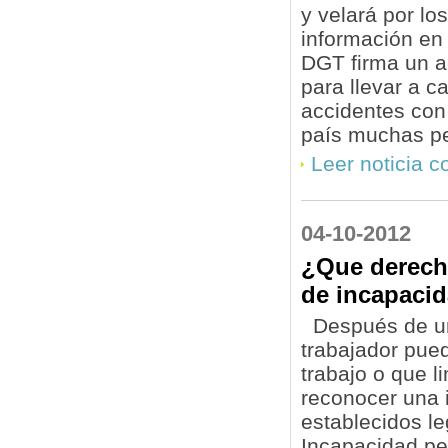
y velará por l
información en 
DGT firma un ac
para llevar a c
accidentes con
país muchas pe
Leer noticia 
04-10-2012
¿Que derecho
de incapaci
Después de una
trabajador pued
trabajo o que l
reconocer una 
establecidos l
Incapacidad pe