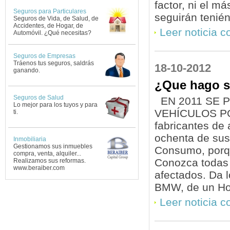
factor, ni el má
Seguros para Particulares
seguirán tenién
Seguros de Vida, de Salud, de
Accidentes, de Hogar, de
Leer noticia 
Automóvil. ¿Qué necesitas?
Seguros de Empresas
Tráenos tus seguros, saldrás
18-10-2012
ganando.
¿Que hago si
Seguros de Salud
EN 2011 SE 
Lo mejor para los tuyos y para
VEHÍCULOS PO
ti.
fabricantes de 
ochenta de sus
Inmobiliaria
Gestionamos sus inmuebles
Consumo, porqu
compra, venta, alquiler...
Conozca todas 
Realizamos sus reformas.
www.beraiber.com
afectados. Da 
BMW, de un Hon
Leer noticia 