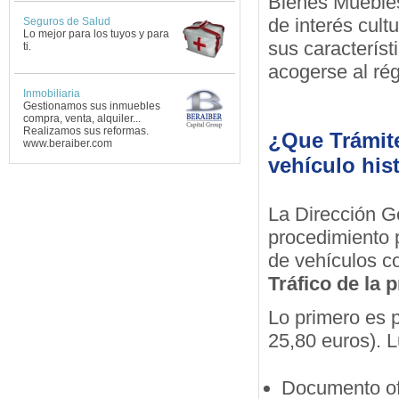
Bienes Muebles
de interés cult
Seguros de Salud
Lo mejor para los tuyos y para
sus característ
ti.
acogerse al rég
Inmobiliaria
Gestionamos sus inmuebles
compra, venta, alquiler...
Realizamos sus reformas.
¿Que Trámite
www.beraiber.com
vehículo his
La Dirección Ge
procedimiento p
de vehículos c
Tráfico de la 
Lo primero es 
25,80 euros). 
Documento ofic