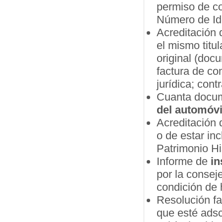
permiso de co
Número de Ide
Acreditación 
el mismo titu
original (doc
factura de co
jurídica; cont
Cuanta docum
del automóvi
Acreditación 
o de estar in
Patrimonio Hi
Informe de
in
por la consej
condición de h
Resolución fa
que esté adscr