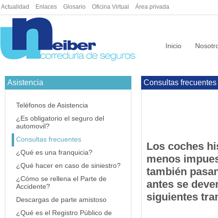
Actualidad
|
Enlaces
|
Glosario
|
Oficina Virtual
|
Área privada
Inicio
Nosotr
Asistencia
Consultas frecuentes
Teléfonos de Asistencia
¿Es obligatorio el seguro del
automovil?
Consultas frecuentes
Los coches hi
¿Qué es una franquicia?
menos impues
¿Qué hacer en caso de siniestro?
también pasan
¿Cómo se rellena el Parte de
antes se deven
Accidente?
siguientes tra
Descargas de parte amistoso
¿Qué es el Registro Público de