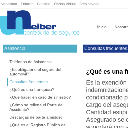
Actualidad
|
Enlaces
|
Glosario
|
Oficina Virtual
|
Área privada
Inicio
Nosotr
Asistencia
Consultas frecuentes
Teléfonos de Asistencia
¿Es obligatorio el seguro del
¿Qué es una f
automovil?
Es la exención
Consultas frecuentes
indemnizacione
¿Qué es una franquicia?
condicionado pa
¿Qué hacer en caso de siniestro?
cargo del aseg
¿Cómo se rellena el Parte de
Accidente?
Cantidad estipu
Descargas de parte amistoso
Asegurado se c
¿Qué es el Registro Público de
soportará con s