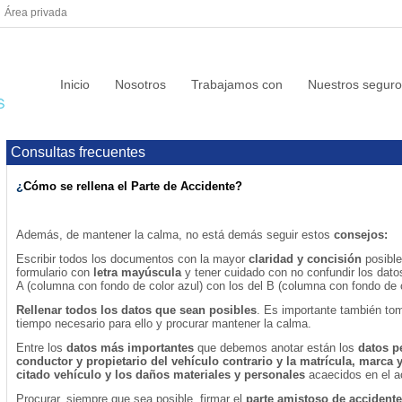
|
Área privada
Inicio
Nosotros
Trabajamos con
Nuestros seguro
Consultas frecuentes
¿
Cómo se rellena el Parte de Accidente?
Además, de mantener la calma, no está demás seguir estos
consejos:
Escribir todos los documentos con la mayor
claridad y concisión
posible
formulario con
letra mayúscula
y tener cuidado con no confundir los dato
A (columna con fondo de color azul) con los del B (columna con fondo de c
Rellenar todos los datos que sean posibles
. Es importante también tom
tiempo necesario para ello y procurar mantener la calma.
Entre los
datos más importantes
que debemos anotar están los
datos p
conductor y propietario del vehículo contrario y la matrícula, marca
citado vehículo y los daños materiales y personales
acaecidos en el a
Procurar, siempre que sea posible, firmar el
parte amistoso de accidente