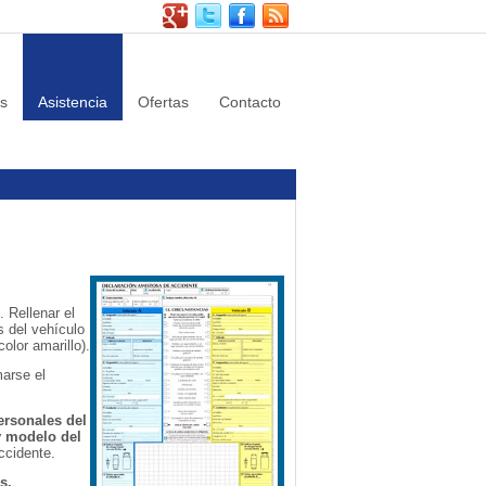
s
Asistencia
Ofertas
Contacto
. Rellenar el
s del vehículo
olor amarillo).
arse el
ersonales del
 y modelo del
ccidente.
s.