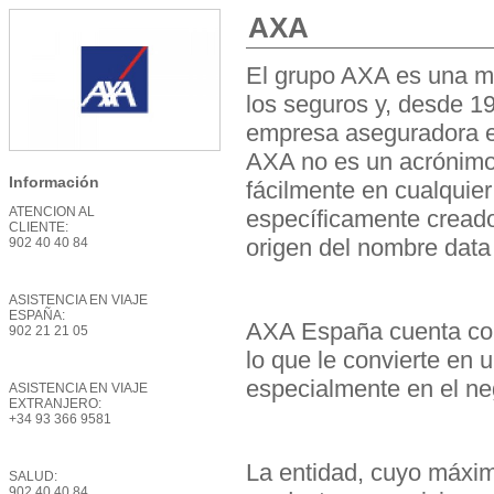
AXA
El grupo AXA es una mu
los seguros y, desde 19
empresa aseguradora e
AXA no es un acrónimo
Información
fácilmente en cualqui
ATENCION AL
específicamente creado
CLIENTE:
origen del nombre data
902 40 40 84
ASISTENCIA EN VIAJE
ESPAÑA:
AXA España cuenta con
902 21 21 05
lo que le convierte en 
especialmente en el ne
ASISTENCIA EN VIAJE
EXTRANJERO:
+34 93 366 9581
La entidad, cuyo máxim
SALUD
902 40 40 84